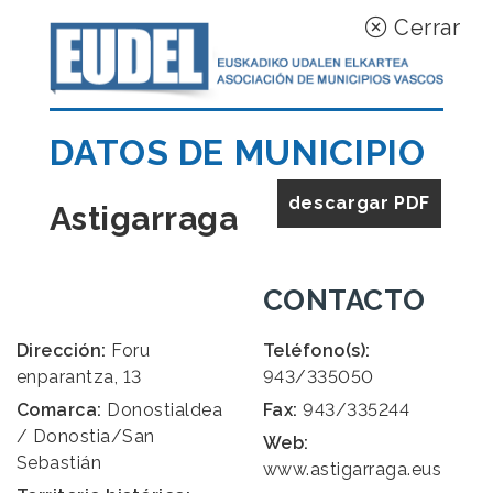
Cerrar
DATOS DE MUNICIPIO
descargar PDF
Astigarraga
CONTACTO
Dirección:
Foru
Teléfono(s):
enparantza, 13
943/335050
Comarca:
Donostialdea
Fax:
943/335244
/ Donostia/San
Web:
Sebastián
www.astigarraga.eus