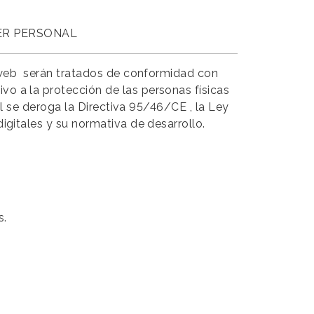
ER PERSONAL
a web serán tratados de conformidad con
o a la protección de las personas físicas
ual se deroga la Directiva 95/46/CE
, la
Ley
digitales
y su normativa de desarrollo.
s.