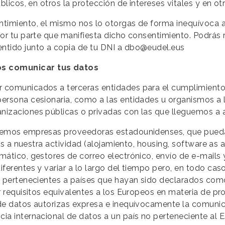
blicos, en otros la protección de intereses vitales y en ot
ntimiento, el mismo nos lo otorgas de forma inequívoca 
or tu parte que manifiesta dicho consentimiento. Podrás r
ntido junto a copia de tu DNI a
dbo@eudel.eus
os comunicar tus datos
 comunicados a terceras entidades para el cumplimiento
ersona cesionaria, como a las entidades u organismos a lo
nizaciones públicas o privadas con las que lleguemos a a
icemos empresas proveedoras estadounidenses, que pueda
res a nuestra actividad (alojamiento, housing, software as
mático, gestores de correo electrónico, envío de e-mails 
iferentes y variar a lo largo del tiempo pero, en todo ca
 o pertenecientes a países que hayan sido declarados com
r requisitos equivalentes a los Europeos en materia de pr
 de datos autorizas expresa e inequívocamente la comunic
cia internacional de datos a un país no perteneciente a