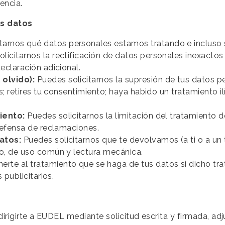
encia.
us datos
arnos qué datos personales estamos tratando e incluso s
olicitarnos la rectificación de datos personales inexact
eclaración adicional.
olvido):
Puedes solicitarnos la supresión de tus datos 
s; retires tu consentimiento; haya habido un tratamiento 
miento:
Puedes solicitarnos la limitación del tratamiento 
defensa de reclamaciones.
datos:
Puedes solicitarnos que te devolvamos (a ti o a un 
o, de uso común y lectura mecánica.
rte al tratamiento que se haga de tus datos si dicho trat
 publicitarios.
irigirte a EUDEL mediante solicitud escrita y firmada, ad