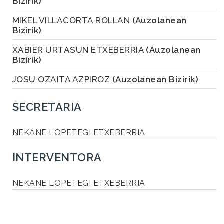
Bizirik)
MIKEL VILLACORTA ROLLAN
(Auzolanean
Bizirik)
XABIER URTASUN ETXEBERRIA
(Auzolanean
Bizirik)
JOSU OZAITA AZPIROZ
(Auzolanean Bizirik)
SECRETARIA
NEKANE LOPETEGI ETXEBERRIA
INTERVENTORA
NEKANE LOPETEGI ETXEBERRIA