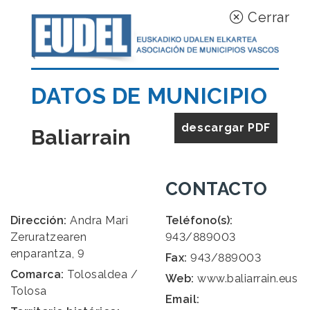
Cerrar
DATOS DE MUNICIPIO
descargar PDF
Baliarrain
CONTACTO
Dirección:
Andra Mari
Teléfono(s):
Zeruratzearen
943/889003
enparantza, 9
Fax:
943/889003
Comarca:
Tolosaldea /
Web:
www.baliarrain.eus
Tolosa
Email: