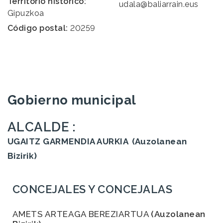
Territorio histórico:
udala@baliarrain.eus
Gipuzkoa
Código postal:
20259
Gobierno municipal
ALCALDE :
UGAITZ GARMENDIA AURKIA
(Auzolanean
Bizirik)
CONCEJALES Y CONCEJALAS
AMETS ARTEAGA BEREZIARTUA
(Auzolanean