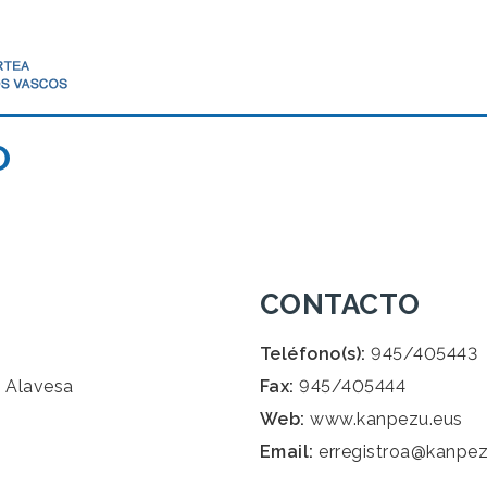
O
CONTACTO
Teléfono(s):
945/405443
 Alavesa
Fax:
945/405444
Web:
www.kanpezu.eus
Email:
erregistroa@kanpez