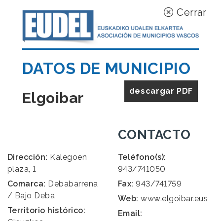
Cerrar
DATOS DE MUNICIPIO
descargar PDF
Elgoibar
CONTACTO
Dirección:
Kalegoen
Teléfono(s):
plaza, 1
943/741050
Comarca:
Debabarrena
Fax:
943/741759
/ Bajo Deba
Web:
www.elgoibar.eus
Territorio histórico:
Email: