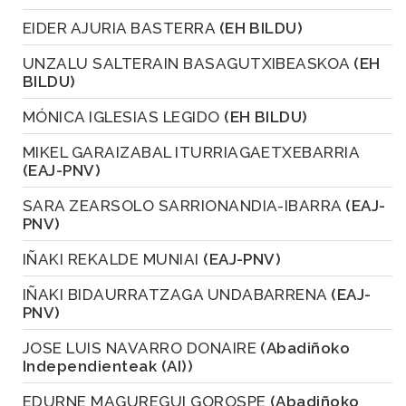
EIDER AJURIA BASTERRA
(EH BILDU)
UNZALU SALTERAIN BASAGUTXIBEASKOA
(EH
BILDU)
MÓNICA IGLESIAS LEGIDO
(EH BILDU)
MIKEL GARAIZABAL ITURRIAGAETXEBARRIA
(EAJ-PNV)
SARA ZEARSOLO SARRIONANDIA-IBARRA
(EAJ-
PNV)
IÑAKI REKALDE MUNIAI
(EAJ-PNV)
IÑAKI BIDAURRATZAGA UNDABARRENA
(EAJ-
PNV)
JOSE LUIS NAVARRO DONAIRE
(Abadiñoko
Independienteak (AI))
EDURNE MAGUREGUI GOROSPE
(Abadiñoko