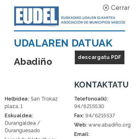
Cerrar
UDALAREN DATUAK
descargatu PDF
Abadiño
KONTAKTATU
Helbidea:
San Trokaz
Telefonoa(k):
plaza, 1
94/6215530
Eskualdea:
Fax:
94/6215537
Durangaldea /
Web:
www.abadiño.org
Duranguesado
Email: