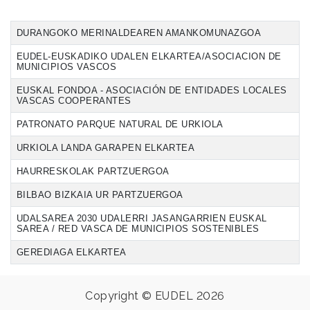
DURANGOKO MERINALDEAREN AMANKOMUNAZGOA
EUDEL-EUSKADIKO UDALEN ELKARTEA/ASOCIACION DE
MUNICIPIOS VASCOS
EUSKAL FONDOA - ASOCIACIÓN DE ENTIDADES LOCALES
VASCAS COOPERANTES
PATRONATO PARQUE NATURAL DE URKIOLA
URKIOLA LANDA GARAPEN ELKARTEA
HAURRESKOLAK PARTZUERGOA
BILBAO BIZKAIA UR PARTZUERGOA
UDALSAREA 2030 UDALERRI JASANGARRIEN EUSKAL
SAREA / RED VASCA DE MUNICIPIOS SOSTENIBLES
GEREDIAGA ELKARTEA
Copyright © EUDEL 2026