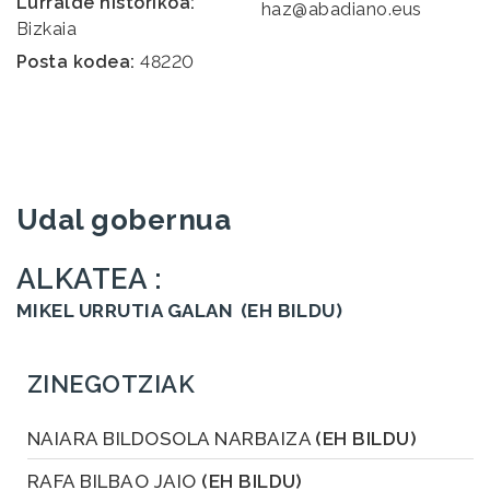
Lurralde historikoa:
haz@abadiano.eus
Bizkaia
Posta kodea:
48220
Udal gobernua
ALKATEA :
MIKEL URRUTIA GALAN
(EH BILDU)
ZINEGOTZIAK
NAIARA BILDOSOLA NARBAIZA
(EH BILDU)
RAFA BILBAO JAIO
(EH BILDU)