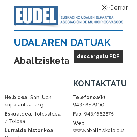
Cerrar
UDALAREN DATUAK
descargatu PDF
Abaltzisketa
KONTAKTATU
Helbidea:
San Juan
Telefonoa(k):
enparantza, z/g
943/652900
Eskualdea:
Tolosaldea
Fax:
943/652875
/ Tolosa
Web:
Lurralde historikoa:
www.abaltzisketa.eus