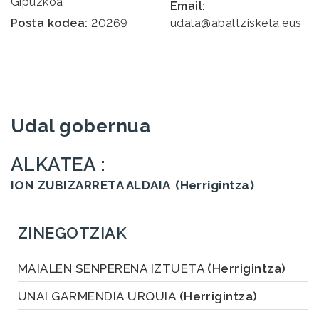
Gipuzkoa
Email:
Posta kodea:
20269
udala@abaltzisketa.eus
Udal gobernua
ALKATEA :
ION ZUBIZARRETA ALDAIA
(Herrigintza)
ZINEGOTZIAK
MAIALEN SENPERENA IZTUETA
(Herrigintza)
UNAI GARMENDIA URQUIA
(Herrigintza)