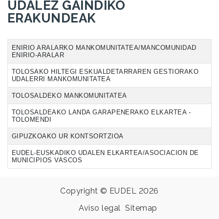
UDALEZ GAINDIKO
ERAKUNDEAK
ENIRIO ARALARKO MANKOMUNITATEA/MANCOMUNIDAD
ENIRIO-ARALAR
TOLOSAKO HILTEGI ESKUALDETARRAREN GESTIORAKO
UDALERRI MANKOMUNITATEA
TOLOSALDEKO MANKOMUNITATEA
TOLOSALDEAKO LANDA GARAPENERAKO ELKARTEA -
TOLOMENDI
GIPUZKOAKO UR KONTSORTZIOA
EUDEL-EUSKADIKO UDALEN ELKARTEA/ASOCIACION DE
MUNICIPIOS VASCOS
Copyright © EUDEL 2026
Aviso legal
Sitemap