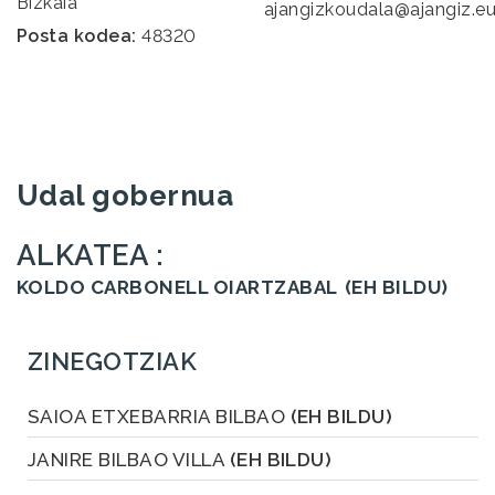
Bizkaia
ajangizkoudala@ajangiz.e
Posta kodea:
48320
Udal gobernua
ALKATEA :
KOLDO CARBONELL OIARTZABAL
(EH BILDU)
ZINEGOTZIAK
SAIOA ETXEBARRIA BILBAO
(EH BILDU)
JANIRE BILBAO VILLA
(EH BILDU)