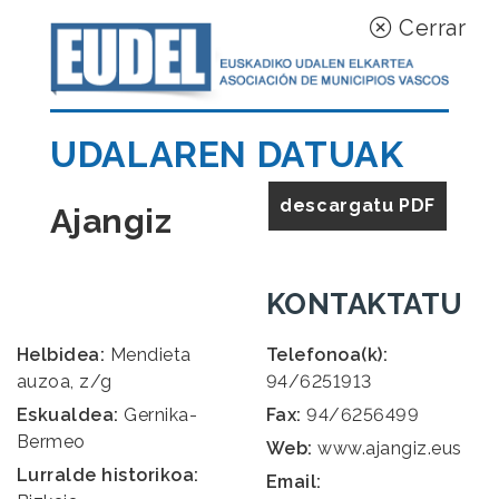
Cerrar
UDALAREN DATUAK
descargatu PDF
Ajangiz
KONTAKTATU
Helbidea:
Mendieta
Telefonoa(k):
auzoa, z/g
94/6251913
Eskualdea:
Gernika-
Fax:
94/6256499
Bermeo
Web:
www.ajangiz.eus
Lurralde historikoa:
Email: