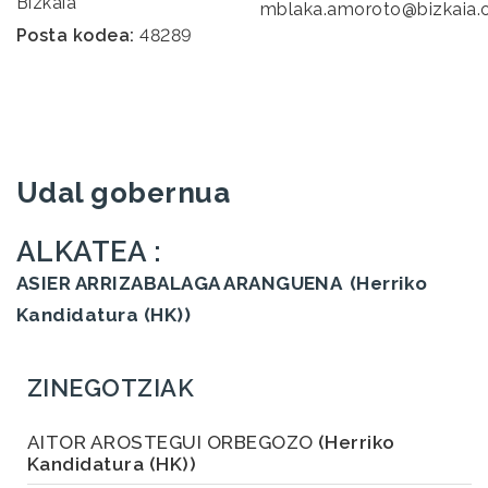
Bizkaia
mblaka.amoroto@bizkaia.
Posta kodea:
48289
Udal gobernua
ALKATEA :
ASIER ARRIZABALAGA ARANGUENA
(Herriko
Kandidatura (HK))
ZINEGOTZIAK
AITOR AROSTEGUI ORBEGOZO
(Herriko
Kandidatura (HK))