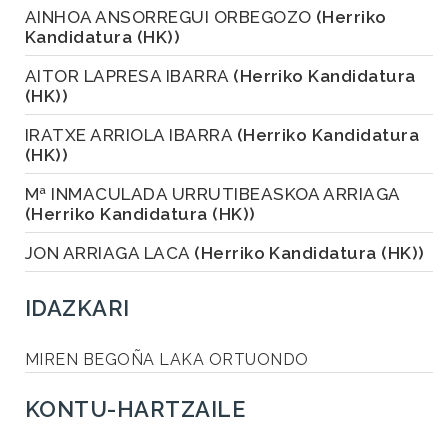
AINHOA ANSORREGUI ORBEGOZO
(Herriko
Kandidatura (HK))
AITOR LAPRESA IBARRA
(Herriko Kandidatura
(HK))
IRATXE ARRIOLA IBARRA
(Herriko Kandidatura
(HK))
Mª INMACULADA URRUTIBEASKOA ARRIAGA
(Herriko Kandidatura (HK))
JON ARRIAGA LACA
(Herriko Kandidatura (HK))
IDAZKARI
MIREN BEGOÑA LAKA ORTUONDO
KONTU-HARTZAILE