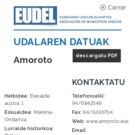
Cerrar
UDALAREN DATUAK
descargatu PDF
Amoroto
KONTAKTATU
Helbidea:
Elexalde
Telefonoa(k):
auzoa, 1
94/6842549
Eskualdea:
Markina-
Fax:
94/6243704
Ondarroa
Web:
www.amoroto.eus
Lurralde historikoa:
Email: