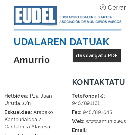
Cerrar
UDALAREN DATUAK
descargatu PDF
Amurrio
KONTAKTATU
Helbidea:
Pza. Juan
Telefonoa(k):
Urrutia, s/n
945/891161
Eskualdea:
Arabako
Fax:
945/891645
Kantaurialdea /
Web:
www.amurrio.eus
Cantábrica Alavesa
Email: