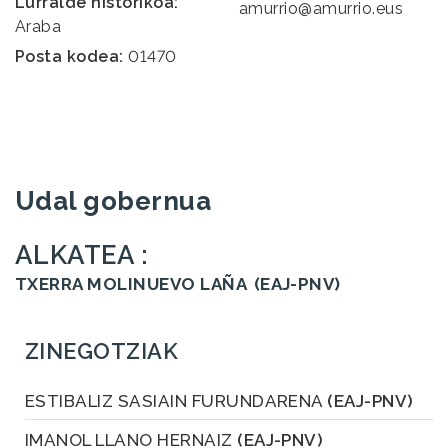
Lurralde historikoa:
amurrio@amurrio.eus
Araba
Posta kodea:
01470
Udal gobernua
ALKATEA :
TXERRA MOLINUEVO LAÑA
(EAJ-PNV)
ZINEGOTZIAK
ESTIBALIZ SASIAIN FURUNDARENA
(EAJ-PNV)
IMANOL LLANO HERNAIZ
(EAJ-PNV)