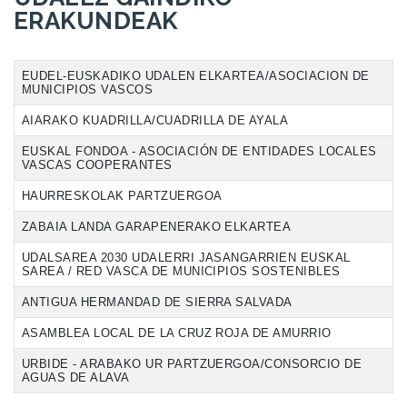
ERAKUNDEAK
EUDEL-EUSKADIKO UDALEN ELKARTEA/ASOCIACION DE
MUNICIPIOS VASCOS
AIARAKO KUADRILLA/CUADRILLA DE AYALA
EUSKAL FONDOA - ASOCIACIÓN DE ENTIDADES LOCALES
VASCAS COOPERANTES
HAURRESKOLAK PARTZUERGOA
ZABAIA LANDA GARAPENERAKO ELKARTEA
UDALSAREA 2030 UDALERRI JASANGARRIEN EUSKAL
SAREA / RED VASCA DE MUNICIPIOS SOSTENIBLES
ANTIGUA HERMANDAD DE SIERRA SALVADA
ASAMBLEA LOCAL DE LA CRUZ ROJA DE AMURRIO
URBIDE - ARABAKO UR PARTZUERGOA/CONSORCIO DE
AGUAS DE ALAVA