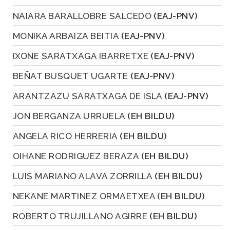
NAIARA BARALLOBRE SALCEDO
(EAJ-PNV)
MONIKA ARBAIZA BEITIA
(EAJ-PNV)
IXONE SARATXAGA IBARRETXE
(EAJ-PNV)
BEÑAT BUSQUET UGARTE
(EAJ-PNV)
ARANTZAZU SARATXAGA DE ISLA
(EAJ-PNV)
JON BERGANZA URRUELA
(EH BILDU)
ANGELA RICO HERRERIA
(EH BILDU)
OIHANE RODRIGUEZ BERAZA
(EH BILDU)
LUIS MARIANO ALAVA ZORRILLA
(EH BILDU)
NEKANE MARTINEZ ORMAETXEA
(EH BILDU)
ROBERTO TRUJILLANO AGIRRE
(EH BILDU)