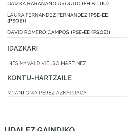
GAIZKA BARAÑANO URQUIJO
(EH BILDU)
LAURA FERNANDEZ FERNANDEZ
(PSE-EE
(PSOE))
DAVID ROMERO CAMPOS
(PSE-EE (PSOE))
IDAZKARI
INES Mª VALDIVIELSO MARTINEZ
KONTU-HARTZAILE
Mª ANTONIA PEREZ AZKARRAGA
UDALEZ GAINDIKO