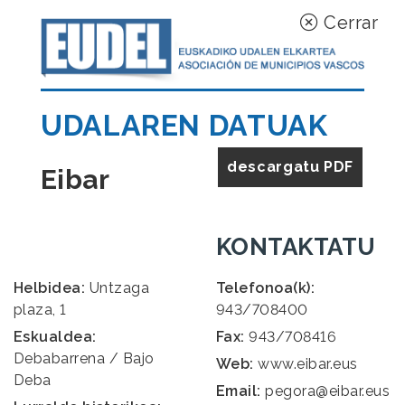
Cerrar
UDALAREN DATUAK
descargatu PDF
Eibar
KONTAKTATU
Helbidea:
Untzaga
Telefonoa(k):
plaza, 1
943/708400
Eskualdea:
Fax:
943/708416
Debabarrena / Bajo
Web:
www.eibar.eus
Deba
Email:
pegora@eibar.eus