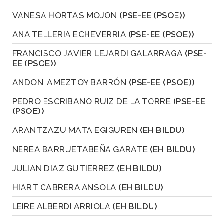
VANESA HORTAS MOJON
(PSE-EE (PSOE))
ANA TELLERIA ECHEVERRIA
(PSE-EE (PSOE))
FRANCISCO JAVIER LEJARDI GALARRAGA
(PSE-
EE (PSOE))
ANDONI AMEZTOY BARRÓN
(PSE-EE (PSOE))
PEDRO ESCRIBANO RUIZ DE LA TORRE
(PSE-EE
(PSOE))
ARANTZAZU MATA EGIGUREN
(EH BILDU)
NEREA BARRUETABEÑA GARATE
(EH BILDU)
JULIAN DIAZ GUTIERREZ
(EH BILDU)
HIART CABRERA ANSOLA
(EH BILDU)
LEIRE ALBERDI ARRIOLA
(EH BILDU)