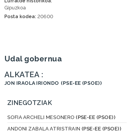
Lurralde historikoa:
Gipuzkoa
Posta kodea:
20600
Udal gobernua
ALKATEA :
JON IRAOLA IRIONDO
(PSE-EE (PSOE))
ZINEGOTZIAK
SOFIA ARCHELI MESONERO
(PSE-EE (PSOE))
ANDONI ZABALA ATRISTRAIN
(PSE-EE (PSOE))