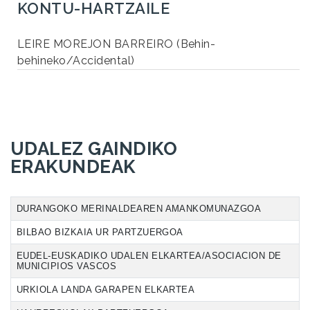
KONTU-HARTZAILE
LEIRE MOREJON BARREIRO (Behin-
behineko/Accidental)
UDALEZ GAINDIKO
ERAKUNDEAK
DURANGOKO MERINALDEAREN AMANKOMUNAZGOA
BILBAO BIZKAIA UR PARTZUERGOA
EUDEL-EUSKADIKO UDALEN ELKARTEA/ASOCIACION DE
MUNICIPIOS VASCOS
URKIOLA LANDA GARAPEN ELKARTEA