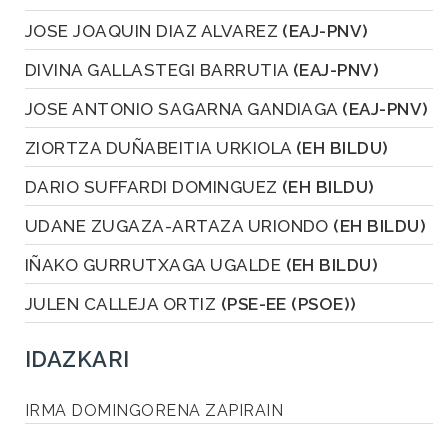
JOSE JOAQUIN DIAZ ALVAREZ
(EAJ-PNV)
DIVINA GALLASTEGI BARRUTIA
(EAJ-PNV)
JOSE ANTONIO SAGARNA GANDIAGA
(EAJ-PNV)
ZIORTZA DUÑABEITIA URKIOLA
(EH BILDU)
DARIO SUFFARDI DOMINGUEZ
(EH BILDU)
UDANE ZUGAZA-ARTAZA URIONDO
(EH BILDU)
IÑAKO GURRUTXAGA UGALDE
(EH BILDU)
JULEN CALLEJA ORTIZ
(PSE-EE (PSOE))
IDAZKARI
IRMA DOMINGORENA ZAPIRAIN