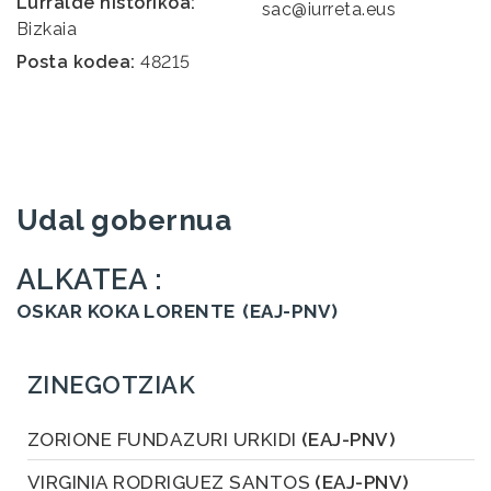
Lurralde historikoa:
sac@iurreta.eus
Bizkaia
Posta kodea:
48215
Udal gobernua
ALKATEA :
OSKAR KOKA LORENTE
(EAJ-PNV)
ZINEGOTZIAK
ZORIONE FUNDAZURI URKIDI
(EAJ-PNV)
VIRGINIA RODRIGUEZ SANTOS
(EAJ-PNV)