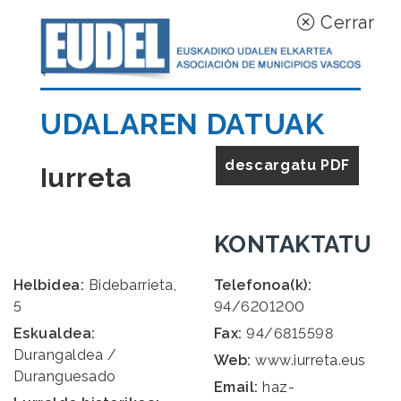
Cerrar
UDALAREN DATUAK
descargatu PDF
Iurreta
KONTAKTATU
Helbidea:
Bidebarrieta,
Telefonoa(k):
5
94/6201200
Eskualdea:
Fax:
94/6815598
Durangaldea /
Web:
www.iurreta.eus
Duranguesado
Email:
haz-