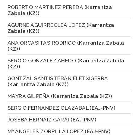
ROBERTO MARTINEZ PEREDA
(Karrantza
Zabala (KZ))
AGURNE AGUIRREOLEA LOPEZ
(Karrantza
Zabala (KZ))
ANA ORCASITAS RODRIGO
(Karrantza Zabala
(KZ))
SERGIO GONZALEZ AHEDO
(Karrantza Zabala
(KZ))
GONTZAL SANTISTEBAN ELETXIGERRA
(Karrantza Zabala (KZ))
MAYRA GIL PEÑA
(Karrantza Zabala (KZ))
SERGIO FERNANDEZ OLAZABAL
(EAJ-PNV)
JOSEBA HERNAIZ GARAI
(EAJ-PNV)
Mª ANGELES ZORRILLA LOPEZ
(EAJ-PNV)