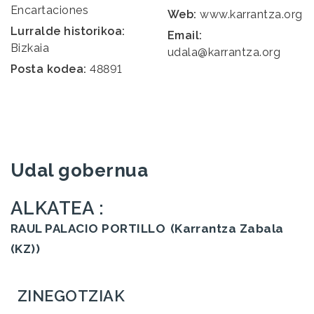
Encartaciones
Web:
www.karrantza.org
Lurralde historikoa:
Email:
Bizkaia
udala@karrantza.org
Posta kodea:
48891
Udal gobernua
ALKATEA :
RAUL PALACIO PORTILLO
(Karrantza Zabala
(KZ))
ZINEGOTZIAK