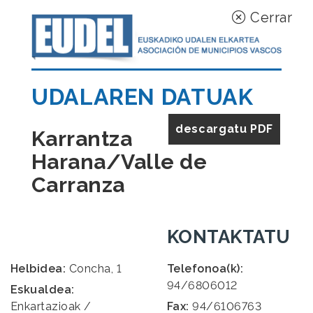
Cerrar
UDALAREN DATUAK
descargatu PDF
Karrantza
Harana/Valle de
Carranza
KONTAKTATU
Helbidea:
Concha, 1
Telefonoa(k):
94/6806012
Eskualdea:
Enkartazioak /
Fax:
94/6106763