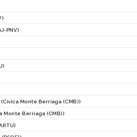
V)
AJ-PNV)
U)
A
(Cívica Monte Berriaga (CMB))
ca Monte Berriaga (CMB))
KARTU)