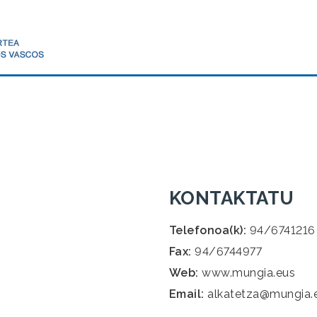
KONTAKTATU
Telefonoa(k):
94/6741216
Fax:
94/6744977
Web:
www.mungia.eus
Email:
alkatetza@mungia.