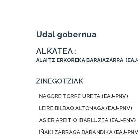
Udal gobernua
ALKATEA :
ALAITZ ERKOREKA BARAIAZARRA
(EAJ
ZINEGOTZIAK
NAGORE TORRE URETA
(EAJ-PNV)
LEIRE BILBAO ALTONAGA
(EAJ-PNV)
ASIER AREITIO IBARLUZEA
(EAJ-PNV)
IÑAKI ZARRAGA BARANDIKA
(EAJ-PNV