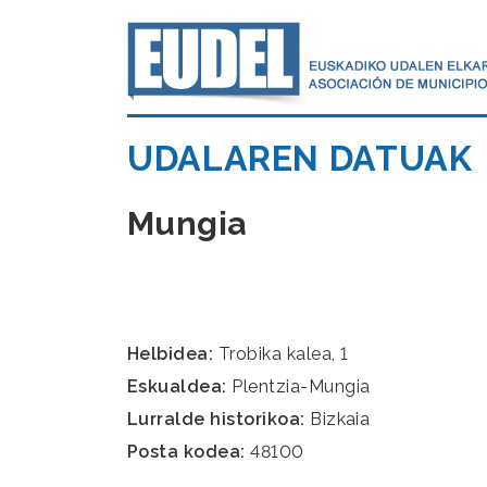
UDALAREN DATUAK
Mungia
Helbidea:
Trobika kalea, 1
Eskualdea:
Plentzia-Mungia
Lurralde historikoa:
Bizkaia
Posta kodea:
48100