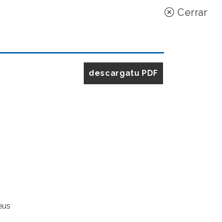
Cerrar
descargatu PDF
eus