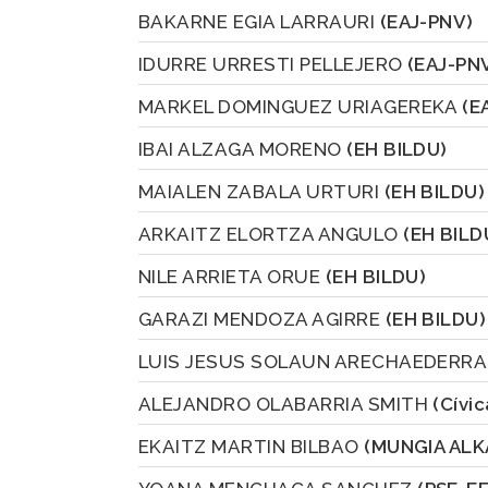
BAKARNE EGIA LARRAURI
(EAJ-PNV)
IDURRE URRESTI PELLEJERO
(EAJ-PN
MARKEL DOMINGUEZ URIAGEREKA
(E
IBAI ALZAGA MORENO
(EH BILDU)
MAIALEN ZABALA URTURI
(EH BILDU)
ARKAITZ ELORTZA ANGULO
(EH BILD
NILE ARRIETA ORUE
(EH BILDU)
GARAZI MENDOZA AGIRRE
(EH BILDU)
LUIS JESUS SOLAUN ARECHAEDERR
ALEJANDRO OLABARRIA SMITH
(Cívi
EKAITZ MARTIN BILBAO
(MUNGIA AL