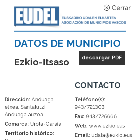
Cerrar
DATOS DE MUNICIPIO
descargar PDF
Ezkio-Itsaso
CONTACTO
Dirección:
Anduaga
Teléfono(s):
etxea, Santalutzi
943/721303
Anduaga auzoa
Fax:
943/725666
Comarca:
Urola-Garaia
Web:
www.ezkio.eus
Territorio histórico:
Email:
udala@ezkio.eus