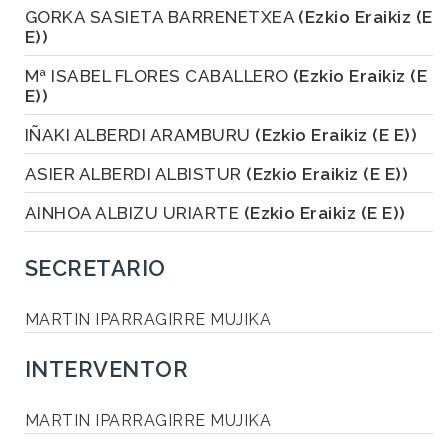
GORKA SASIETA BARRENETXEA
(Ezkio Eraikiz (E
E))
Mª ISABEL FLORES CABALLERO
(Ezkio Eraikiz (E
E))
IÑAKI ALBERDI ARAMBURU
(Ezkio Eraikiz (E E))
ASIER ALBERDI ALBISTUR
(Ezkio Eraikiz (E E))
AINHOA ALBIZU URIARTE
(Ezkio Eraikiz (E E))
SECRETARIO
MARTIN IPARRAGIRRE MUJIKA
INTERVENTOR
MARTIN IPARRAGIRRE MUJIKA