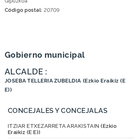
Gipuzkoa
Código postal:
20709
Gobierno municipal
ALCALDE :
JOSEBA TELLERIA ZUBELDIA
(Ezkio Eraikiz (E
E))
CONCEJALES Y CONCEJALAS
ITZIAR ETXEZARRETA ARAKISTAIN
(Ezkio
Eraikiz (E E))