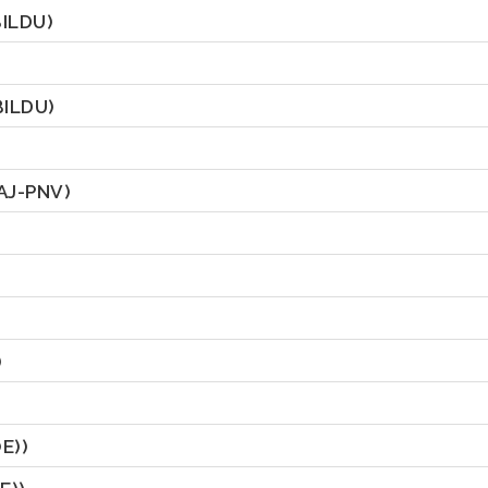
BILDU)
BILDU)
AJ-PNV)
)
E))