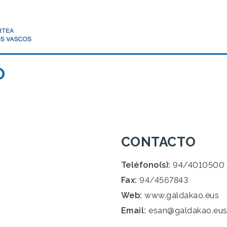
O
CONTACTO
Teléfono(s):
94/4010500
Fax:
94/4567843
Web:
www.galdakao.eus
Email:
esan@galdakao.eu