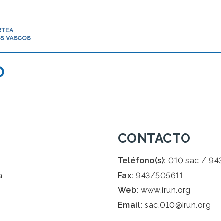
O
CONTACTO
Teléfono(s):
010 sac / 94
a
Fax:
943/505611
Web:
www.irun.org
Email:
sac.010@irun.org