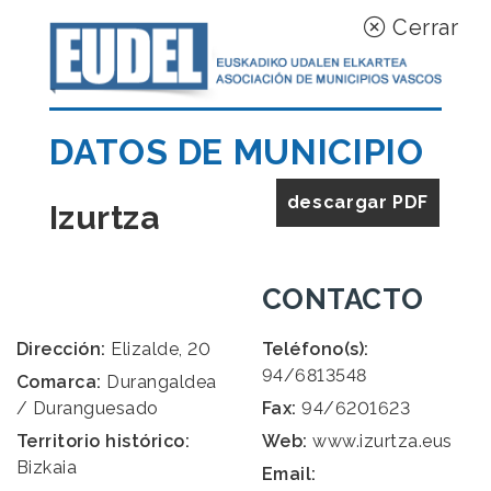
Cerrar
DATOS DE MUNICIPIO
descargar PDF
Izurtza
CONTACTO
Dirección:
Elizalde, 20
Teléfono(s):
94/6813548
Comarca:
Durangaldea
/ Duranguesado
Fax:
94/6201623
Territorio histórico:
Web:
www.izurtza.eus
Bizkaia
Email: