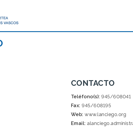
O
CONTACTO
Teléfono(s):
945/608041
Fax:
945/608195
Web:
www.lanciego.org
Email:
alanciego.administ