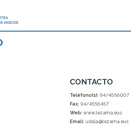
O
CONTACTO
Teléfono(s):
94/4556007
Fax:
94/4556457
Web:
www.lezama.eus
Email:
udala@lezama.eus