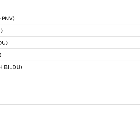
-PNV)
)
DU)
)
H BILDU)