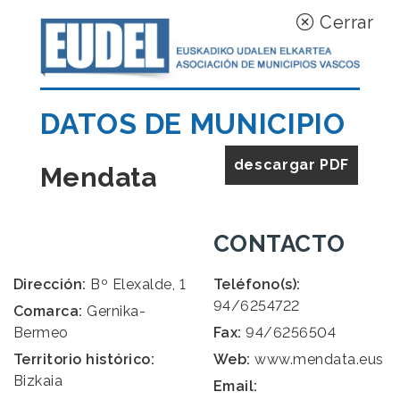
Cerrar
DATOS DE MUNICIPIO
descargar PDF
Mendata
CONTACTO
Dirección:
Bº Elexalde, 1
Teléfono(s):
94/6254722
Comarca:
Gernika-
Bermeo
Fax:
94/6256504
Territorio histórico:
Web:
www.mendata.eus
Bizkaia
Email: