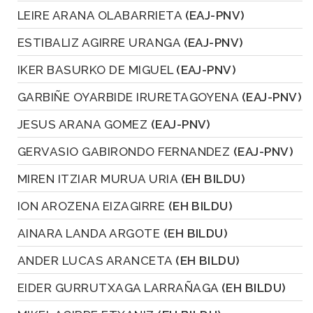
LEIRE ARANA OLABARRIETA
(EAJ-PNV)
ESTIBALIZ AGIRRE URANGA
(EAJ-PNV)
IKER BASURKO DE MIGUEL
(EAJ-PNV)
GARBIÑE OYARBIDE IRURETAGOYENA
(EAJ-PNV)
JESUS ARANA GOMEZ
(EAJ-PNV)
GERVASIO GABIRONDO FERNANDEZ
(EAJ-PNV)
MIREN ITZIAR MURUA URIA
(EH BILDU)
ION AROZENA EIZAGIRRE
(EH BILDU)
AINARA LANDA ARGOTE
(EH BILDU)
ANDER LUCAS ARANCETA
(EH BILDU)
EIDER GURRUTXAGA LARRAÑAGA
(EH BILDU)