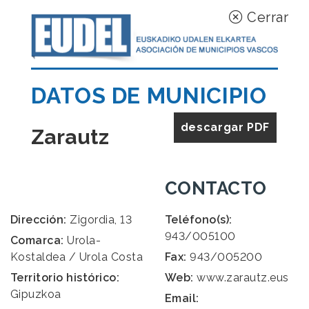
Cerrar
DATOS DE MUNICIPIO
descargar PDF
Zarautz
CONTACTO
Dirección:
Zigordia, 13
Teléfono(s):
943/005100
Comarca:
Urola-
Kostaldea / Urola Costa
Fax:
943/005200
Territorio histórico:
Web:
www.zarautz.eus
Gipuzkoa
Email: