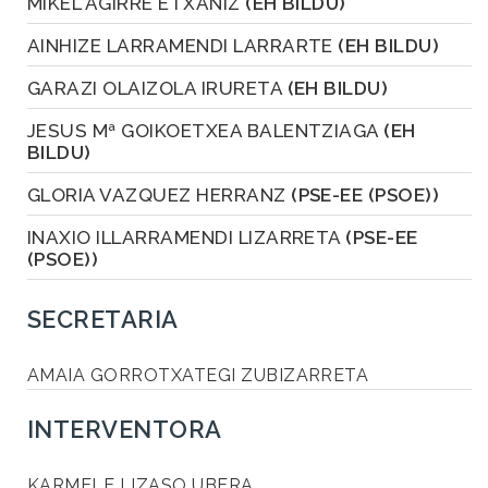
MIKEL AGIRRE ETXANIZ
(EH BILDU)
AINHIZE LARRAMENDI LARRARTE
(EH BILDU)
GARAZI OLAIZOLA IRURETA
(EH BILDU)
JESUS Mª GOIKOETXEA BALENTZIAGA
(EH
BILDU)
GLORIA VAZQUEZ HERRANZ
(PSE-EE (PSOE))
INAXIO ILLARRAMENDI LIZARRETA
(PSE-EE
(PSOE))
SECRETARIA
AMAIA GORROTXATEGI ZUBIZARRETA
INTERVENTORA
KARMELE LIZASO UBERA