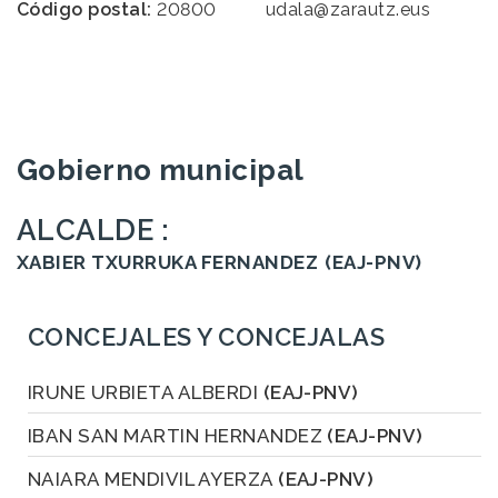
Código postal:
20800
udala@zarautz.eus
Gobierno municipal
ALCALDE :
XABIER TXURRUKA FERNANDEZ
(EAJ-PNV)
CONCEJALES Y CONCEJALAS
IRUNE URBIETA ALBERDI
(EAJ-PNV)
IBAN SAN MARTIN HERNANDEZ
(EAJ-PNV)
NAIARA MENDIVIL AYERZA
(EAJ-PNV)