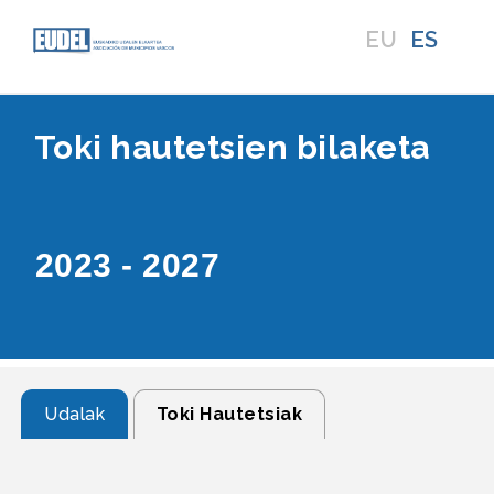
EU
ES
Toki hautetsien bilaketa
2023 - 2027
Udalak
Toki Hautetsiak