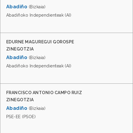
Abadiño
(Bizkaia)
Abadiñoko Independienteak (AI)
EDURNE MAGUREGUI GOROSPE
ZINEGOTZIA
Abadiño
(Bizkaia)
Abadiñoko Independienteak (AI)
FRANCISCO ANTONIO CAMPO RUIZ
ZINEGOTZIA
Abadiño
(Bizkaia)
PSE-EE (PSOE)