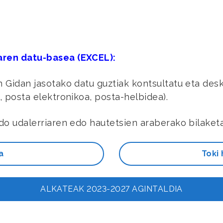
aren datu-basea (EXCEL):
 Gidan jasotako datu guztiak kontsultatu eta desk
 posta elektronikoa, posta-helbidea).
do udalerriaren edo hautetsien araberako bilaketa
a
Toki
ALKATEAK 2023-2027 AGINTALDIA