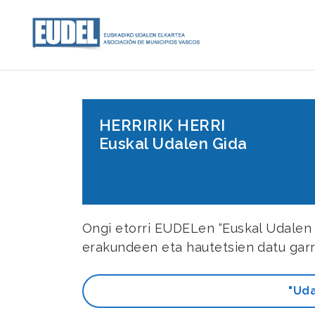
HERRIRIK HERRI
Euskal Udalen Gida
Ongi etorri EUDELen “Euskal Udalen Gi
erakundeen eta hautetsien datu garr
"Uda