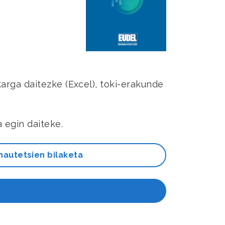
arga daitezke (Excel), toki-erakunde
 egin daiteke.
 hautetsien bilaketa