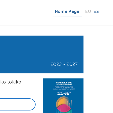
Home Page
EU
ES
2023 - 2027
ako tokiko