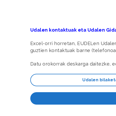
Udalen kontaktuak eta Udalen Gid
Excel-orri horretan, EUDELen Udalen
guztien kontaktuak barne (telefonoa,
Datu orokorrak deskarga daitezke, e
Udalen bilaket