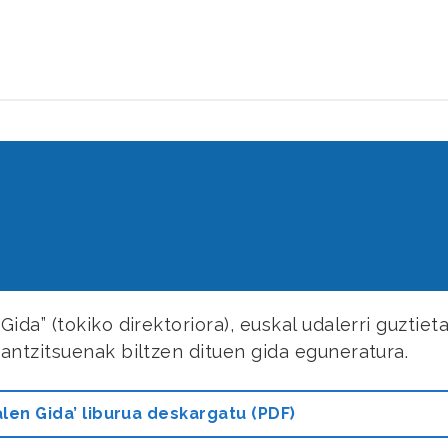
da” (tokiko direktoriora), euskal udalerri guztiet
antzitsuenak biltzen dituen gida eguneratura.
len Gida’ liburua deskargatu (PDF)